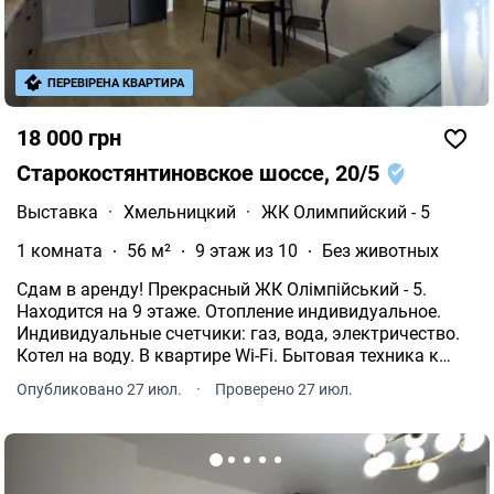
ПЕРЕВІРЕНА КВАРТИРА
18 000 грн
Старокостянтиновское шоссе, 20/5
Выставка
·
Хмельницкий
·
ЖК Олимпийский - 5
1 комната
56 м²
9 этаж из 10
Без животных
Сдам в аренду! Прекрасный ЖК Олімпійський - 5.
Находится на 9 этаже. Отопление индивидуальное.
Индивидуальные счетчики: газ, вода, электричество.
Котел на воду. В квартире Wi-Fi. Бытовая техника к
вашим услугам. Общая площадь составляет 56 кв.м.
Опубликовано 27 июл.
·
Проверено 27 июл.
20 кв.м. жилой площади. 20 кв.м. площадь кухни.