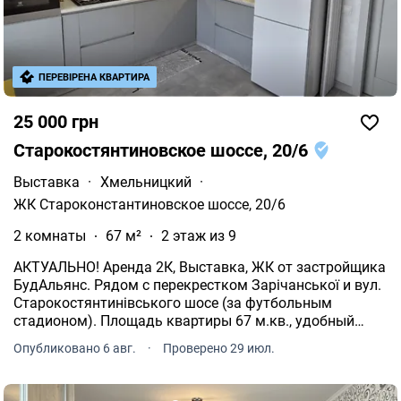
ПЕРЕВІРЕНА КВАРТИРА
25 000 грн
Старокостянтиновское шоссе, 20/6
Выставка
·
Хмельницкий
·
ЖК Староконстантиновское шоссе, 20/6
2 комнаты
67 м²
2 этаж из 9
АКТУАЛЬНО! Аренда 2К, Выставка, ЖК от застройщика
БудАльянс. Рядом с перекрестком Зарічанської и вул.
Старокостянтинівського шосе (за футбольным
стадионом). Площадь квартиры 67 м.кв., удобный
этаж 2/9. Квартира полностью укомплектована для
Опубликовано 6 авг.
·
Проверено 29 июл.
проживания.