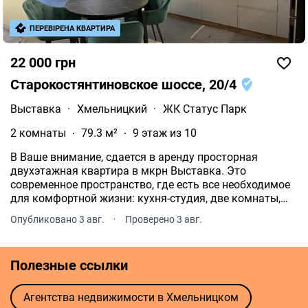
ПЕРЕВІРЕНА КВАРТИРА
22 000 грн
Старокостянтиновское шоссе, 20/4
Выставка
·
Хмельницкий
·
ЖК Статус Парк
2 комнаты
79.3 м²
9 этаж из 10
В Ваше внимание, сдается в аренду просторная
двухэтажная квартира в мкрн Выставка. Это
современное пространство, где есть все необходимое
для комфортной жизни: кухня-студия, две комнаты,
два санузла, две лоджии и французский балкон.
Опубликовано 3 авг.
·
Проверено 3 авг.
Общая площадь - 80 м², расположена на 9-10 этаже.
Полезные ссылки
Агентства недвижимости в Хмельницком