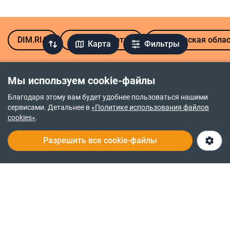
DIM.RIA
Аренда квартир
Харьковская обла
Карта
Фильтры
Долгосрочная аренда квартир возле других
Мы используем cookie-файлы
станций метро в Харькове
Благодаря этому вам будет удобнее пользоваться нашими
Студенческая
Ботанический сад
сервисами. Детальнее в
«Политике использования файлов
cookies»
.
Салтовская
Научная
Академика Павлова
Победа
Разрешить все cookie-файлы
Академика
Просмотреть все
Барабашова
Политика возврата средств