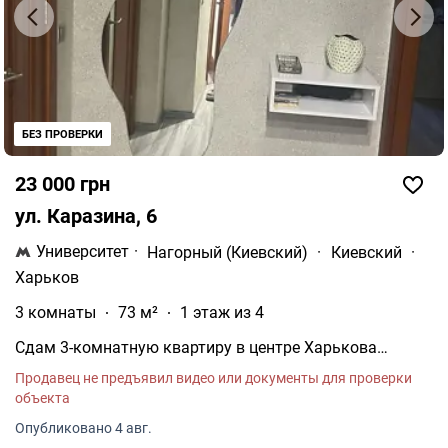
БЕЗ ПРОВЕРКИ
23 000 грн
ул. Каразина, 6
Университет
·
Нагорный (Киевский)
·
Киевский
·
Харьков
3 комнаты
73 м²
1 этаж из 4
Сдам 3-комнатную квартиру в центре Харькова
Предлагается в долгосрочную аренду просторная и
Продавец не предъявил видео или документы для проверки
современная 3-комнатная квартира площадью 73 м²,
объекта
расположенная на 1 этаже 4-этажного дома в самом
центре города. До станции метро «Университет» всего
Опубликовано 4 авг.
5 минут пешком.