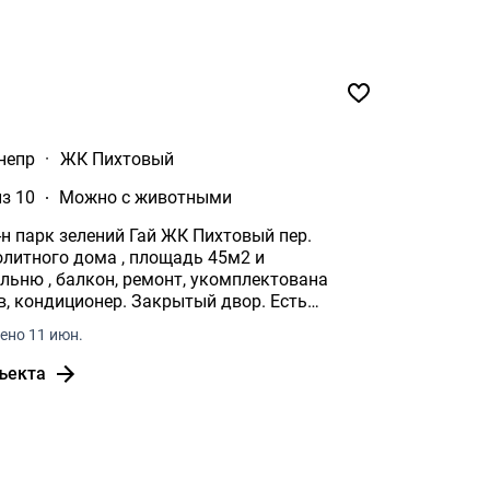
непр
·
ЖК Пихтовый
из 10
Можно с животными
лений Гай ЖК Пихтовый пер.
олитного дома , площадь 45м2 и
ремонт, укомплектована
в, кондиционер. Закрытый двор. Есть
 животными.
ено 11 июн.
ъекта