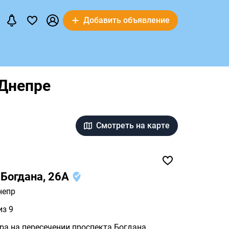
Добавить объявление
 Днепре
Смотреть на карте
 Богдана, 26А
непр
из 9
ра на пересечении проспекта Богдана