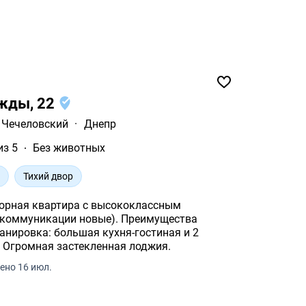
ежды, 22
Чечеловский
·
Днепр
из 5
Без животных
н
Тихий двор
торная квартира с высококлассным
икации новые). Преимущества
уютные раздельные спальни. Огромная застекленная лоджия.
ено 16 июл.