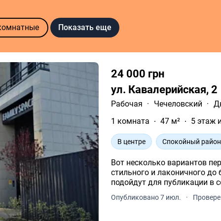
Показать еще
комнатные
24 000 грн
ул. Кавалерийская, 2
Рабочая
·
Чечеловский
·
Д
1 комната
47 м²
5 этаж 
В центре
Спокойный райо
Вот несколько вариантов пер
стильного и лаконичного до 
подойдут для публикации в с
Опубликовано 7 июл.
·
Провере