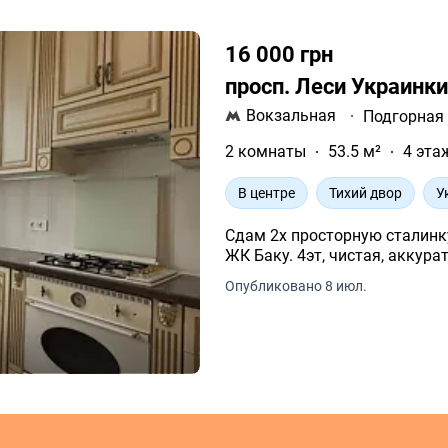
16 000 грн
просп. Леси Украинк
Вокзальная
·
Подгорная
2 комнаты
53.5 м²
4 эта
В центре
Тихий двор
У
Сдам 2х просторную сталинку
ЖК Баку. 4эт, чистая, аккура
Опубликовано 8 июл.