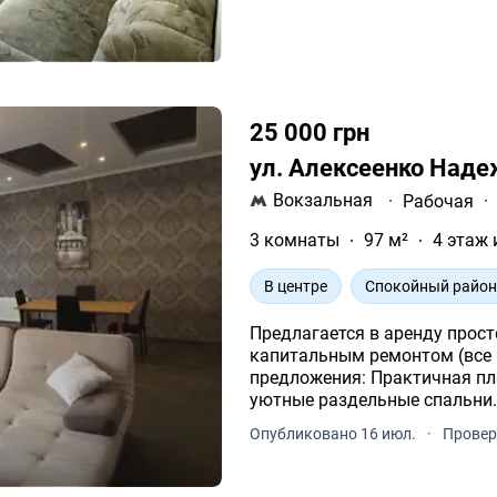
25 000 грн
ул. Алексеенко Над
Вокзальная
·
Рабочая
·
3 комнаты
97 м²
4 этаж 
В центре
Спокойный райо
Предлагается в аренду прос
капитальным ремонтом (все коммун
предложения: Практичная планировка: большая кухня-гостиная и 2
Опубликовано 16 июл.
·
Провер