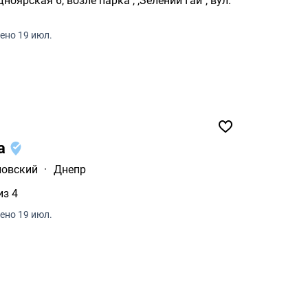
оярская 6, возле парка , ,Зелений Гай", вул.
ено 19 июл.
на
ловский
·
Днепр
из 4
ено 19 июл.