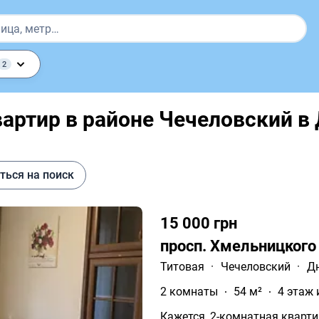
2
артир в районе Чечеловский в
ться на поиск
15 000 грн
просп. Хмельницкого
Титовая
·
Чечеловский
·
Д
2 комнаты
54 м²
4 этаж 
Кажется, 2-комнатная кварти