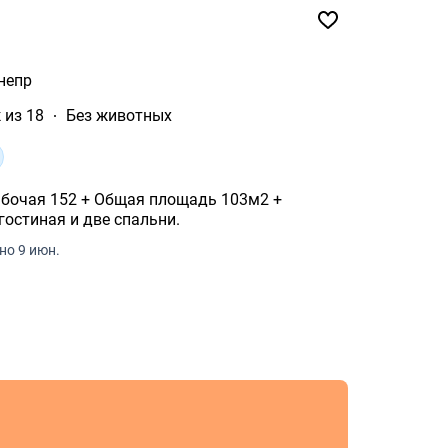
непр
 из 18
Без животных
я площадь 103м2 +
гостиная и две спальни.
но 9 июн.