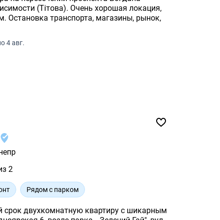
симости (Тітова). Очень хорошая локация,
м. Остановка транспорта, магазины, рынок,
о 4 авг.
непр
из 2
онт
Рядом с парком
й срок двухкомнатную квартиру с шикарным