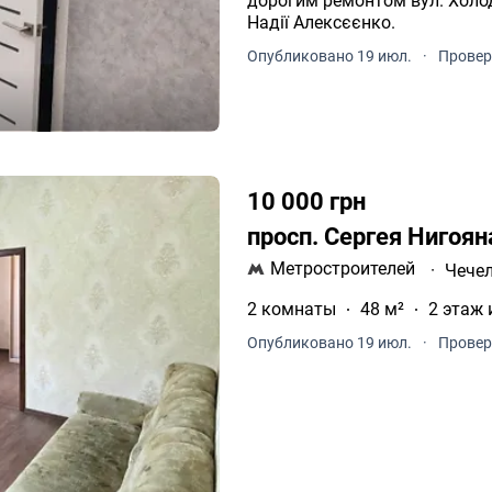
дорогим ремонтом вул. Холодн
Надії Алексєєнко.
Опубликовано 19 июл.
·
Провер
10 000 грн
просп. Сергея Нигоя
Метростроителей
·
Чече
2 комнаты
48 м²
2 этаж 
Опубликовано 19 июл.
·
Провер