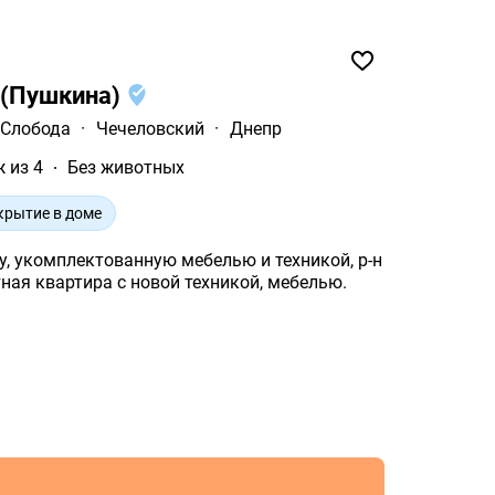
и(Пушкина)
 Слобода
·
Чечеловский
·
Днепр
ж из 4
Без животных
крытие в доме
, укомплектованную мебелью и техникой, р-н
тная квартира с новой техникой, мебелью.