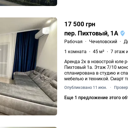
17 500 грн
пер. Пихтовый, 1А
Рабочая
·
Чечеловский
·
Д
1 комната
45 м²
7 этаж 
Аренда 2к в новострой юле р-н парк зе
Пихтовый 1а. Этаж 7/10 мон
спланирована в студию и спальню , балкон, 
мебелью и техникой. Смарт т
убежище. Можно с детьми и
Опубликовано 11 июн.
·
Провер
Еще 1 предложение этого об