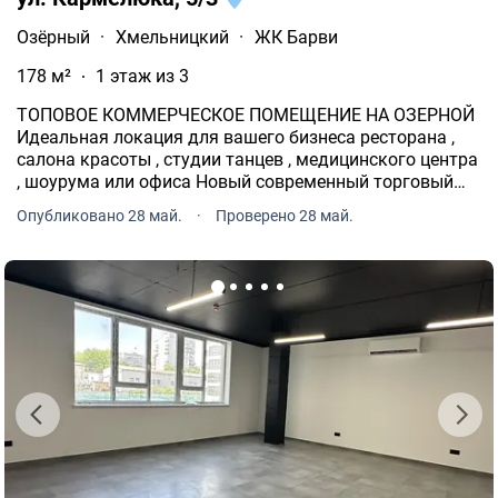
Озёрный
·
Хмельницкий
·
ЖК Барви
178 м²
1 этаж из 3
ТОПОВОЕ КОММЕРЧЕСКОЕ ПОМЕЩЕНИЕ НА ОЗЕРНОЙ
Идеальная локация для вашего бизнеса ресторана ️,
салона красоты , студии танцев , медицинского центра
, шоурума или офиса Новый современный торговый
центр Площа 179 м² Отдельный вход Собственная
Опубликовано 28 май.
·
Проверено 28 май.
парковка Огромные панорамные окна и
максимальная фа.