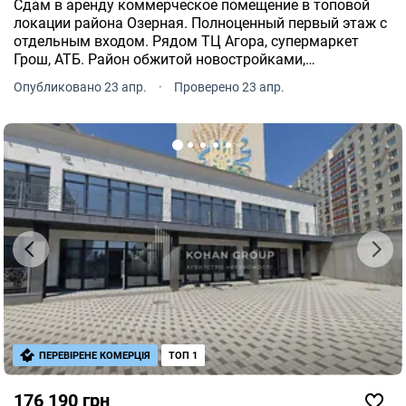
Сдам в аренду коммерческое помещение в топовой
локации района Озерная. Полноценный первый этаж с
отдельным входом. Рядом ТЦ Агора, супермаркет
Грош, АТБ. Район обжитой новостройками,
перспективный. Помещение с только что законченным
Опубликовано 23 апр.
·
Проверено 23 апр.
ремонтом, есть выводы под кондиционер, первая
сдача.
ПЕРЕВІРЕНЕ КОМЕРЦІЯ
ТОП 1
176 190 грн