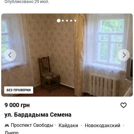
есть EcoFlow +Во дворе есть парковочное место и две
Опубликовано 29 июл.
лаунж-зоны: беседка, действующий камин, мангал,
казан.
БЕЗ ПРОВЕРКИ
9 000 грн
ул. Бардадыма Семена
Проспект Свободы
·
Кайдаки
·
Новокодакский
·
Днепр