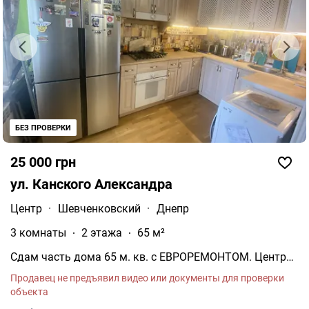
БЕЗ ПРОВЕРКИ
25 000 грн
ул. Канского Александра
Центр
·
Шевченковский
·
Днепр
3 комнаты
2 этажа
65 м²
Сдам часть дома 65 м. кв. с ЕВРОРЕМОНТОМ. Центр
города. +Автономное газовое отопление,
Продавец не предъявил видео или документы для проверки
сигнализация. +Кухня-студия +В доме два сан/узла.
объекта
+ЕСТЬ ВСЕ для комфортной жизни +Когда нет света,