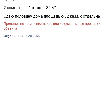
2 комнаты
1 этаж
32 м²
Сдаю половину дома площадью 32 кв.м. с отдельным
входом и земельным участком. г. Дніпро
Продавец не предъявил видео или документы для проверки
Новокадацький район. Рядом находится жилой
объекта
массив Червоний камінь, Молодіжний парк,
набережная с остановкой троллейбуса 2 и маршруток,
Опубликовано 28 июл.
15 мин. до станции метро проспект Свободи.