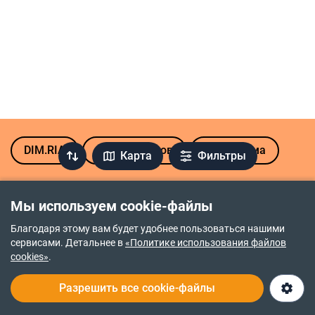
DIM.RIA
Аренда домов
Часть дома
Карта
Фильтры
Аренда-Помесячно части домов в
Мы используем cookie-файлы
населенных пунктах Днепропетровской
области
Благодаря этому вам будет удобнее пользоваться нашими
сервисами. Детальнее в
«Политике использования файлов
Братское
Новоселовка
cookies»
.
Днепр
Обуховка
Разрешить все cookie-файлы
Новоалександровка
Слобожанское