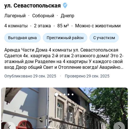
ул. Севастопольская
Лагерный
·
Соборный
·
Днепр
4 комнаты
2 этажа
85 м²
Можно с животными
Выгодная цена
Престижный район
С участком
Аренда Части Дома 4 комнаты ул. Севастопольская
Сдается 4к. квартира 2-й этаж 2-этажного дома! Это 2-
этажный дом Разделен на 4 квартиры У каждого свой
вход Двор общий Свет и Отопление всегда! Аварийное
освещение и интернет до 3-х дней отсутствия света.
Опубликовано 29 сен. 2025
·
Проверено 29 сен. 2025
Большой двор (возможна парковка 4 авто).